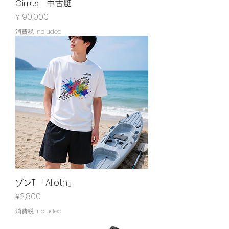
Cirrus 中古艇
Price
¥190,000
消費税 Included
ゾンT 「Alioth」
Price
¥2,800
消費税 Included