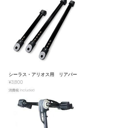
シーラス・アリオス用 リアバー
Price
¥3,800
消費税 Included