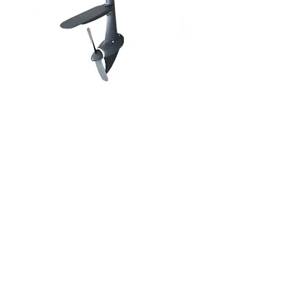
プロペラドライブ単体
Price
¥53,340
消費税 Included