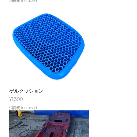
消費税 Included
ゲルクッション
Price
¥1,500
消費税 Included