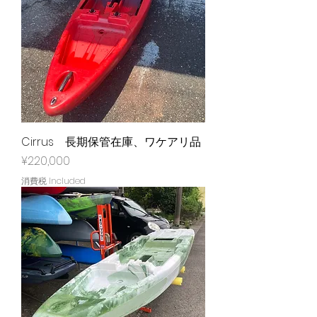
Cirrus 長期保管在庫、ワケアリ品
Price
¥220,000
消費税 Included