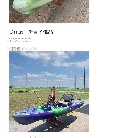
Cirrus チョイ傷品
Price
¥220,000
消費税 Included