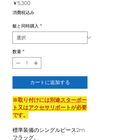
価
￥5,300
格
消費税込み
艇と同時購入
*
数量
*
カートに追加する
※取り付けには別途
スターポー
ト
又は
アクセサリポート
が必要
です。
標準装備のシングルピース2m
フラッグ。