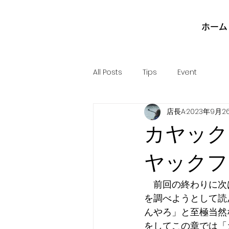
ホーム
All Posts
Tips
Event
店長A
2023年9月2
カヤックア
ヤックフ
　前回の終わりに次
を調べようとして読
んやろ」と至極当然
をしてこの章では「