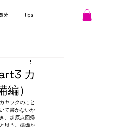
処分
tips
t3 カ
備編）
カヤックのこと
いて書かないか
き、超原点回帰
と思う。準備か