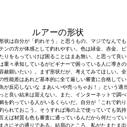
ルアーの形状
形状は自分が「釣れそう」と思うもの、マジでなんでも
テンの方が体感として釣れやすい。色は緑金、赤金、ピ
たりをもっていけば困ることはまあ無い、と思って良い
は重々承知しているがビギナーで困っている人に導きの
容赦願いたい）。まず形状だが、考えてみてほしい。全
の性能差はあれど基本的に全て厳しい審査に合格してい
魚が反応しないな…まあいいや売っちゃお！」という適
っと良い結末は迎えない。また、インターネットで調べ
鯛を釣っている人がいるくらいだ。自分が「これで釣り
釣られておこう。そうすれば海の上で使っていても気持
言えば材質も色も審査に通っているんだから何だってい
まさにその通りである。結局のところ、私がたまたま出