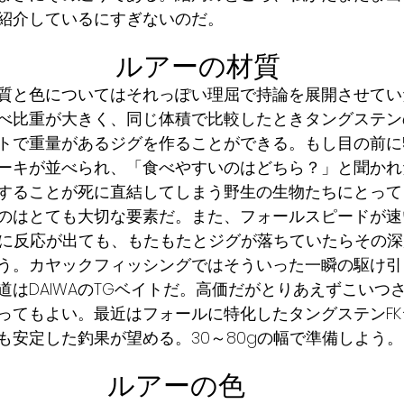
紹介しているにすぎないのだ。
　ルアーの材質
質と色についてはそれっぽい理屈で持論を展開させてい
べ比重が大きく、同じ体積で比較したときタングステンの
トで重量があるジグを作ることができる。もし目の前に5
ーキが並べられ、「食べやすいのはどちら？」と聞かれ
することが死に直結してしまう野生の生物たちにとって
のはとても大切な要素だ。また、フォールスピードが速
mに反応が出ても、もたもたとジグが落ちていたらその
う。カヤックフィッシングではそういった一瞬の駆け引
道はDAIWAのTGベイトだ。高価だがとりあえずこいつ
ってもよい。最近はフォールに特化したタングステンF
も安定した釣果が望める。30～80gの幅で準備しよう。
ルアーの色