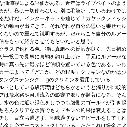
な価値観による評価がある。近年はライブベイトのよう
るが、私は一切使わない。別に毛嫌いしているわけでは
るだけだ。インターネットを通じて「カヤックフィッシ
どの動画が出てきて、それぞれが自分の思いを乗せたル
くないので重ねて説明するが、だからこそ自分のルアー
信をもって紹介させてもらいたいと思う。
クラスで釣れる色。特に真鯛への反応が良く、先日初め
が一投目で見事に真鯛を釣り上げた。手元にルアーがな
時に真っ先に選ぶほど信頼を置いている色である。いわ
カーによって「どこが、どの程度」グリキンなのかは少
FKタングステンジグ60gのグリキンを愛用している。
ルドとしている駿河湾はどちらかというと濁りが比較的
アは放水路や河川流入の影響で濁りが顕著になる。そん
。水の色に近い緑色をしつつも腹側のゴールドが引き起
ちろんクリアな水質でもミドキンの釣果は衰えることは
チし、目立ち過ぎず、地味過ぎないアピールをしてくれ
赤金も必ず一つストックしている。ただこれは緑金に比