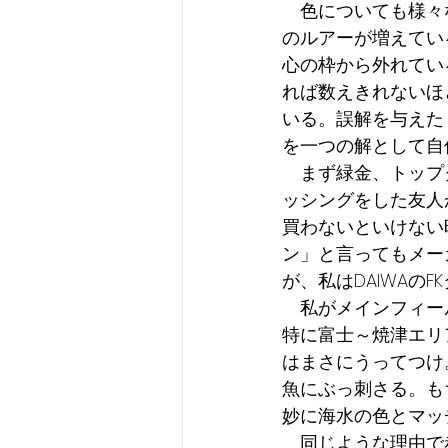
　色についても様々
のルアーが増えてい
心の枠から外れてい
れば数えきれないほ
いる。誤解を与えた
を一つの解として自
　まず緑金、トップ
ッシングをした友人
買わないといけない
ン」と言ってもメー
が、私はDAIWAの
　私がメインフィー
特に富士～焼津エリ
はまさにうってつけ
魚にぶっ刺さる。も
妙に海水の色とマッ
　同じような理由で